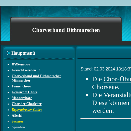
Chorverband Dithmarschen
Hauptmenü
Willkommen
Stand: 02.03.2024 18:18:
Gesucht werden...?
Chorverband und Dithmarscher
Die
Chor-Übu
Männerchor
Chorseite.
Frauenchöre
Gemischte Chöre
Die
Veranstal
Männerchöre
Diese können
Chor der Chorleiter
werden.
Repertoire der Chöre
Allerlei
Termine
Spenden