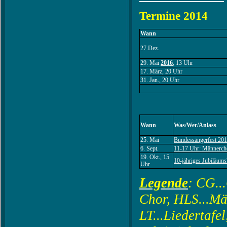
Termine 2014
Wann
27.Dez.
29. Mai
2016
, 13 Uhr
17. März, 20 Uhr
31. Jan., 20 Uhr
Wann
Was/Wer/Anlass
25. Mai
Bundessängerfest 20
6. Sept.
11-17 Uhr: Männerch
19. Okt., 15
10-jähriges Jubiläum
Uhr
Legende
: CG..
Chor, HLS...Mä
LT...Liedertafe