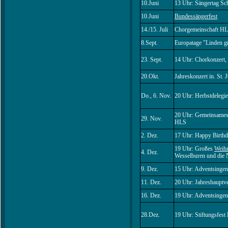
10.Juni
13 Uhr: Sängertag Sc
10.Juni
Bundessängerfest
14./15. Juli
Chorgemeinschaft HLS
8.Sept.
Europatage "Linden g
23. Sept.
14 Uhr: Chorkonzert,
20.Okt.
Jahreskonzert in. St
Do., 6. Nov.
20 Uhr: Herbstdelegie
20 Uhr: Gemeinsames 
29. Nov.
HLS
2. Dez.
17 Uhr: Happy Birthd
19 Uhr: Großes
Weihn
4. Dez.
Wesselburen und die
9. Dez.
15 Uhr: Adventsinge
11. Dez.
20 Uhr: Jahreshauptv
16. Dez.
19 Uhr: Adventsingen
28.Dez.
19 Uhr: Stiftungsfest