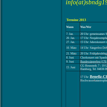
info(at)sbndg1
Termine 2013
Wann
Was/Wer
7. Jan.
20 Uhr: gemeinsames S
20. Jan.
17 Uhr: Neujahrsempf
27. Jan.
15 Uhr: Jahreskonzert
10. März
14 Uhr: Sängerfest Del
21. März
20 Uhr: Frühjahrsdele
8. Juni
Chorkonzert mit Spanf
9. Juni
Bundessängerfest (170 
CG Hennstedt; 7 - 19 U
15. Juni
Hamburg, Tel. 04836 8
Benefiz-C
17 Uhr:
Hochwasserkatastroph