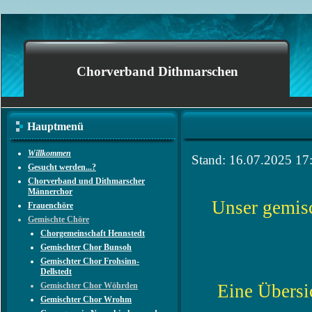
Chorverband Dithmarschen
Hauptmenü
Willkommen
Stand: 16.07.2025 17
Gesucht werden...?
Chorverband und Dithmarscher
Männerchor
Unser gemis
Frauenchöre
Gemischte Chöre
Chorgemeinschaft Hennstedt
Gemischter Chor Bunsoh
Gemischter Chor Frohsinn-
Dellstedt
Gemischter Chor Wöhrden
Eine Übersi
Gemischter Chor Wrohm