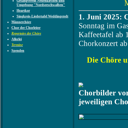
Gesangverein Neuenkirchen und
Umgebung "Nordseeschwalben"
Heartkor
1. Juni 2025:
Singkreis-Liedertafel Weddingstedt
Männerchöre
Sonntag im Gas
Chor der Chorleiter
Kaffeetafel ab
Repertoire der Chöre
Allerlei
Chorkonzert ab 
Termine
Spenden
Die Chöre un
Chorbilder vo
jeweiligen Cho