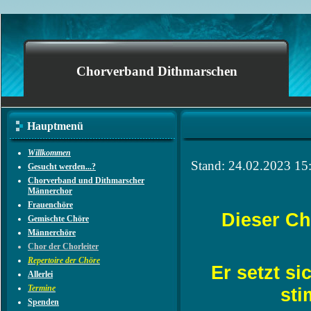
Chorverband Dithmarschen
Hauptmenü
Willkommen
Stand: 24.02.2023 15
Gesucht werden...?
Chorverband und Dithmarscher
Männerchor
Frauenchöre
Dieser Ch
Gemischte Chöre
Männerchöre
Chor der Chorleiter
Repertoire der Chöre
Er setzt s
Allerlei
Termine
st
Spenden