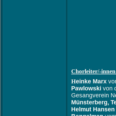
Chorleiter/-innen
H
einke Marx
vo
Pawlowski
von 
Gesangverein N
Münsterberg,
T
Helmut Hanse