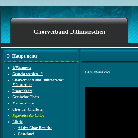
Chorverband Dithmarschen
Hauptmenü
Willkommen
Stand: Februar 2020
Gesucht werden...?
Chorverband und Dithmarscher
Männerchor
Frauenchöre
Gemischte Chöre
Männerchöre
Chor der Chorleiter
Repertoire der Chöre
Allerlei
Aktive Chor-Besuche
Gästebuch