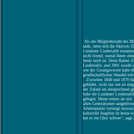
Als die Mitgliederzahl des M
sank, taten sich die Aktiven 
Lundener Liedertafel zusamm
nicht fremd, zumal ihnen ohn
heute noch ist. Denn Rainer Ze
Liedertafel, und 2001 wurde er
wie der Gesangsverein habe eb
gesellschaftlichen Wandel erle
Zwischen 1840 und 1870 hätt
gebildet, nicht nur um zu sin
der Zulauf sei entsprechend g
habe die Lundener Liedertafel
gelegen. Heute müsse sie mit 
allen Generationen sangesfre
Arbeitsmarkt verlangt inzwis
kulturelle Angebot ist heute we
hat es ein Chor schwer“, sagt