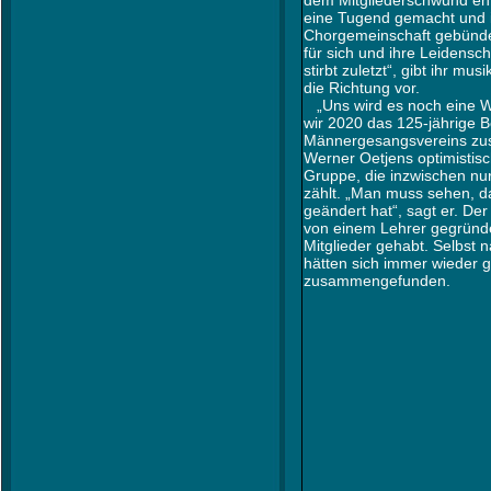
eine Tugend gemacht und ih
Chorgemeinschaft gebündel
für sich und ihre Leidensc
stirbt zuletzt“, gibt ihr mu
die Richtung vor.
„Uns wird es noch eine W
wir 2020 das 125-jährige 
Männergesangsvereins zus
Werner Oetjens optimistisch
Gruppe, die inzwischen nur
zählt. „Man muss sehen, das
geändert hat“, sagt er. D
von einem Lehrer gegründe
Mitglieder gehabt. Selbst 
hätten sich immer wieder
zusammengefunden.