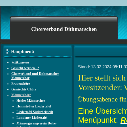
Chorverband Dithmarschen
Hauptmenü
Willkommen
Stand: 13.02.2024 09:11:
Gesucht werden...?
Chorverband und Dithmarscher
Hier stellt sic
Männerchor
Frauenchöre
Vorsitzender: 
Gemischte Chöre
Männerchöre
Übungsabende find
Heider Männerchor
Hennstedter Liedertafel
Eine Übersich
Liedertafel Süderheistedt
Lundener Liedertafel
Menüpunkt:
R
Männergesangverein Delve-