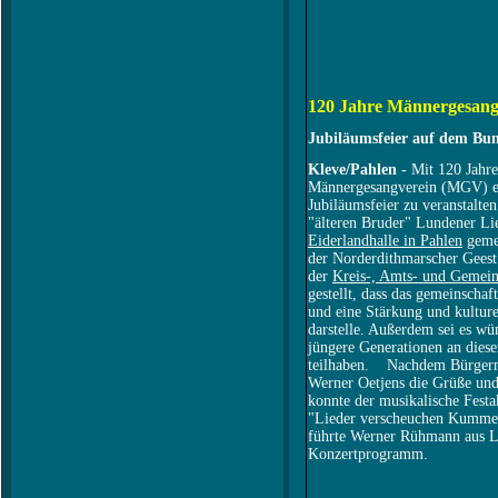
120 Jahre Männergesang
Jubiläumsfeier auf dem Bun
Kleve/Pahlen -
Mit 120 Jahre
Männergesangverein (MGV) ei
Jubiläumsfeier zu veranstalte
"älteren Bruder" Lundener Lie
Eiderlandhalle in Pahlen
gemei
der Norder­dithmarscher Gees
der
Kreis-, Amts- und Gemein
gestellt, dass das gemeinschaf
und eine Stärkung und kultur
darstelle. Außerdem sei es w
jüngere Generationen an diese
teilhaben. Nachdem Bürgerme
Werner Oetjens die Grüße un
konnte der musikalische Fest
"Lieder verscheuchen Kummer
führte Werner Rühmann aus L
Konzertprogramm.